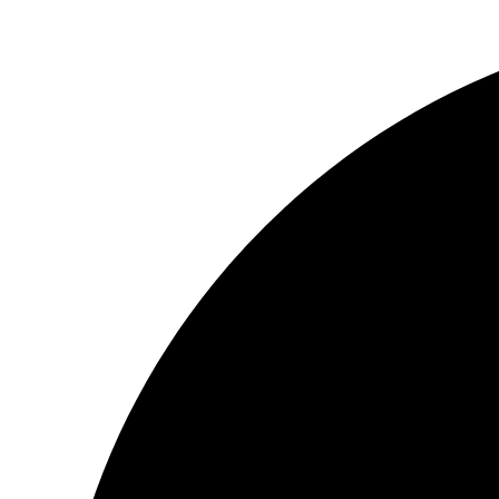
Ugrás
a
tartalomhoz