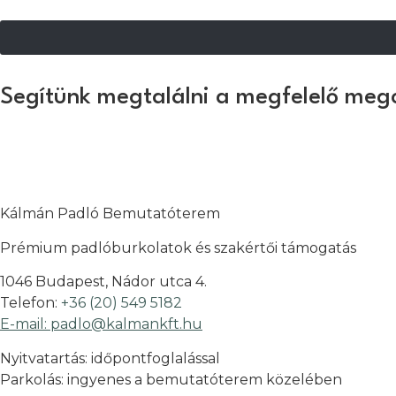
Segítünk megtalálni a megfelelő meg
Kálmán Padló Bemutatóterem
Prémium padlóburkolatok és szakértői támogatás
1046 Budapest, Nádor utca 4.
Telefon:
+36 (20) 549 5182
E-mail: padlo@kalmankft.hu
Nyitvatartás: időpontfoglalással
Parkolás: ingyenes a bemutatóterem közelében