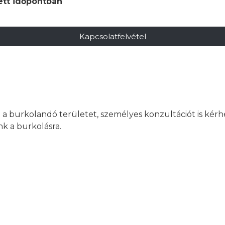
ett időpontban
Kapcsolatfelvétel
 a burkolandó területet, személyes konzultációt is kér
nk a burkolásra.