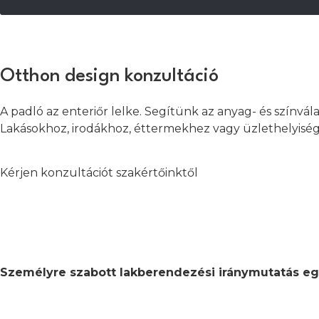
Otthon design konzultáció
A padló az enteriőr lelke. Segítünk az anyag- és színvál
Lakásokhoz, irodákhoz, éttermekhez vagy üzlethelyisége
Kérjen konzultációt szakértőinktől
Személyre szabott lakberendezési iránymutatás eg