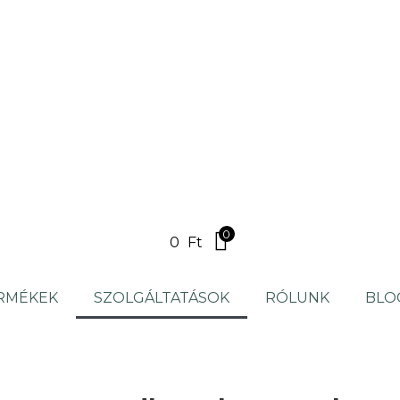
0
0
Ft
RMÉKEK
SZOLGÁLTATÁSOK
RÓLUNK
BLO