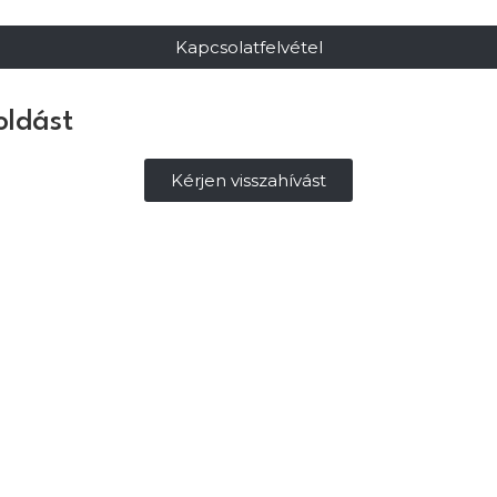
Kapcsolatfelvétel
oldást
Kérjen visszahívást