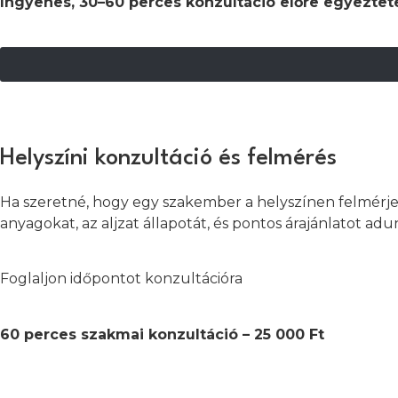
Ingyenes, 30–60 perces konzultáció előre egyeztet
Helyszíni konzultáció és felmérés
Ha szeretné, hogy egy szakember a helyszínen felmérje
anyagokat, az aljzat állapotát, és pontos árajánlatot adu
Foglaljon időpontot konzultációra
60 perces szakmai konzultáció –
25 000 Ft