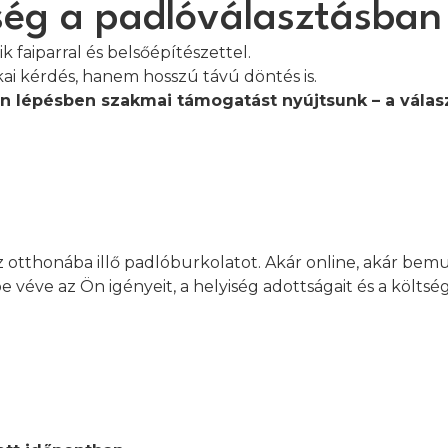
ség a padlóválasztásban
 faiparral és belsőépítészettel.
ai kérdés, hanem hosszú távú döntés is.
 lépésben szakmai támogatást nyújtsunk – a választ
z otthonába illő padlóburkolatot. Akár online, akár be
 véve az Ön igényeit, a helyiség adottságait és a költsé