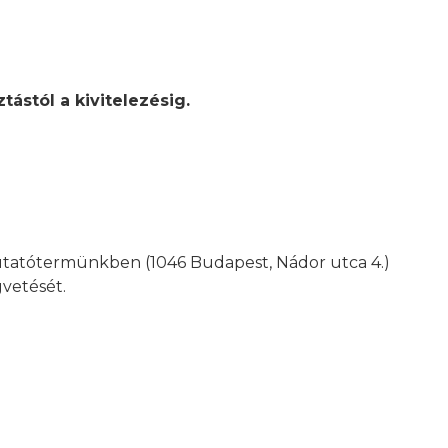
ástól a kivitelezésig.
mutatótermünkben (1046 Budapest, Nádor utca 4.)
gvetését.