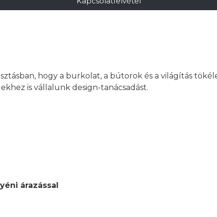
Kapcsolatfelvétel
asztásban, hogy a burkolat, a bútorok és a világítás töké
khez is vállalunk design-tanácsadást.
yéni árazással