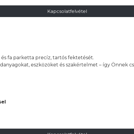
Kapcsolatfelvétel
 és fa parketta precíz, tartós fektetését.
danyagokat, eszközöket és szakértelmet – így Önnek cs
sel