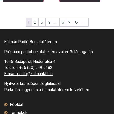
1
2
3
4
…
6
7
8
→
Kálmán Padló Bemutatóterem
Prémium padlóburkolatok és szakértői támogatás
1046 Budapest, Nádor utca 4.
Telefon:
+36 (20) 549 5182
E-mail: padlo@kalmankft.hu
Nyitvatartás: időpontfoglalással
Parkolás: ingyenes a bemutatóterem közelében
Főoldal
Termékek