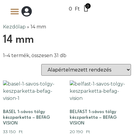
0
0
Ft
Kezdőlap
»
14 mm
14 mm
1–4 termék, összesen 31 db
BASEL 1-sávos tölgy
BELFAST 1-sávos tölgy
készparketta – BEFAG
készparketta – BEFAG
VISION
VISION
33 150
Ft
20 190
Ft