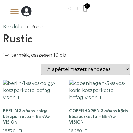
0
0
Ft
Kezdőlap
»
Rustic
Rustic
1–4 termék, összesen 10 db
BERLIN 3-sávos tölgy
COPENHAGEN 3-sávos kőris
készparketta – BEFAG
készparketta – BEFAG
VISION
VISION
16 570
Ft
16 260
Ft