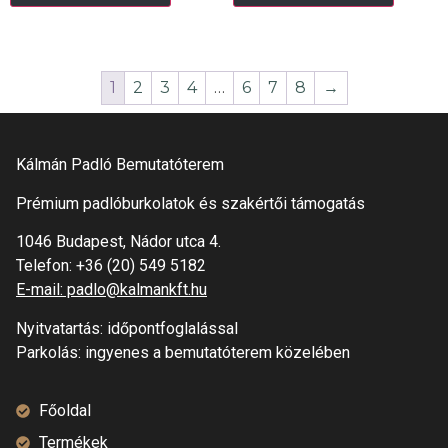
1
2
3
4
…
6
7
8
→
Kálmán Padló Bemutatóterem
Prémium padlóburkolatok és szakértői támogatás
1046 Budapest, Nádor utca 4.
Telefon:
+36 (20) 549 5182
E-mail: padlo@kalmankft.hu
Nyitvatartás: időpontfoglalással
Parkolás: ingyenes a bemutatóterem közelében
Főoldal
Termékek