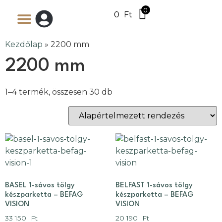
0
0
Ft
Kezdőlap
»
2200 mm
2200 mm
1–4 termék, összesen 30 db
BASEL 1-sávos tölgy
BELFAST 1-sávos tölgy
készparketta – BEFAG
készparketta – BEFAG
VISION
VISION
33 150
Ft
20 190
Ft