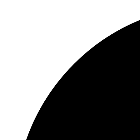
Ugrás
a
tartalomhoz