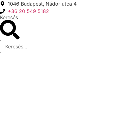
Ugrás
1046 Budapest, Nádor utca 4.
a
+36 20 549 5182
Keresés
tartalomhoz