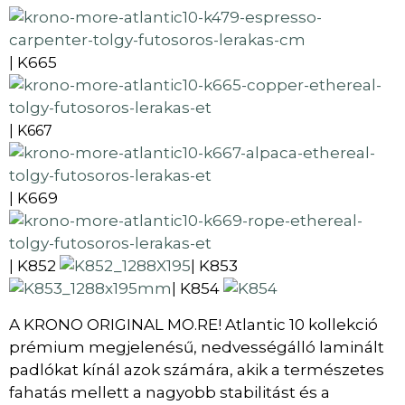
K665
|
| K667
K669
|
K852
K853
|
|
K854
|
A KRONO ORIGINAL MO.RE! Atlantic 10 kollekció
prémium megjelenésű, nedvességálló laminált
padlókat kínál azok számára, akik a természetes
fahatás mellett a nagyobb stabilitást és a