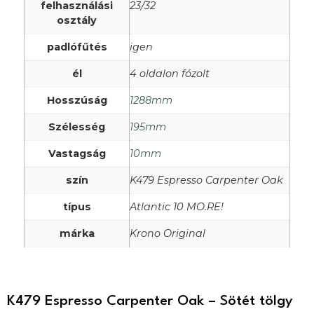
felhasználási
23/32
osztály
padlófűtés
igen
él
4 oldalon fózolt
Hosszúság
1288mm
Szélesség
195mm
Vastagság
10mm
szín
K479 Espresso Carpenter Oak
típus
Atlantic 10 MO.RE!
márka
Krono Original
K479 Espresso Carpenter Oak – Sötét tölgy