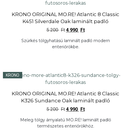
KRONO ORIGINAL MO.RE! Atlantic 8 Classic
K451 Silverdale Oak laminált padló
5 200
Ft
4 990
Ft
Szürkés tölgyhatású laminált padló modern
enteriőrökbe.
KRONO
KRONO ORIGINAL MO.RE! Atlantic 8 Classic
K326 Sundance Oak laminált padló
5 200
Ft
4 990
Ft
Meleg tölgy árnyalatú MO.RE! laminált padló
természetes enteriőrökhöz.