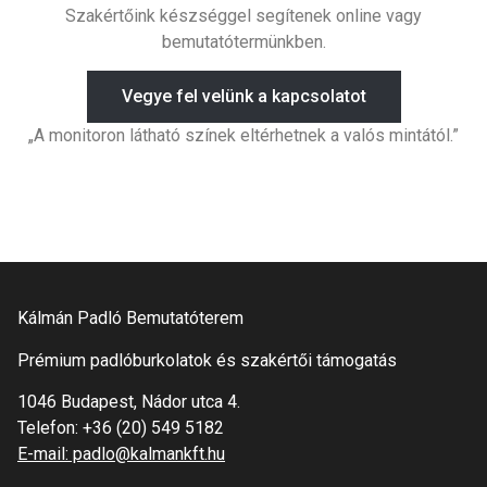
Szakértőink készséggel segítenek online vagy
bemutatótermünkben.
Vegye fel velünk a kapcsolatot
„A monitoron látható színek eltérhetnek a valós mintától.”
Kálmán Padló Bemutatóterem
Prémium padlóburkolatok és szakértői támogatás
1046 Budapest, Nádor utca 4.
Telefon:
+36 (20) 549 5182
E-mail: padlo@kalmankft.hu