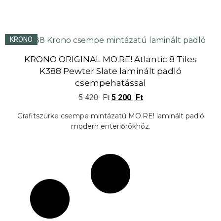
KRONO
KRONO ORIGINAL MO.RE! Atlantic 8 Tiles
K388 Pewter Slate laminált padló
csempehatással
5 420
Ft
5 200
Ft
Grafitszürke csempe mintázatú MO.RE! laminált padló
modern enteriőrökhöz.