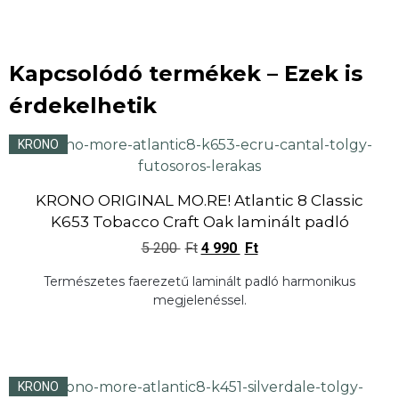
Kapcsolódó termékek – Ezek is
érdekelhetik
KRONO
KRONO ORIGINAL MO.RE! Atlantic 8 Classic
K653 Tobacco Craft Oak laminált padló
5 200
Ft
4 990
Ft
Természetes faerezetű laminált padló harmonikus
megjelenéssel.
KRONO