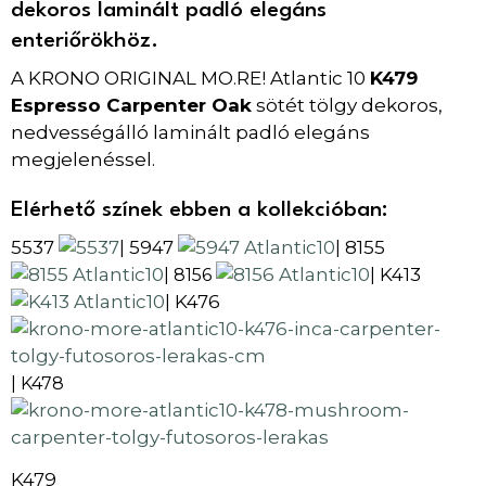
dekoros laminált padló elegáns
enteriőrökhöz.
A KRONO ORIGINAL MO.RE! Atlantic 10
K479
Espresso Carpenter Oak
sötét tölgy dekoros,
nedvességálló laminált padló elegáns
megjelenéssel.
Elérhető színek ebben a kollekcióban:
5537
5947
8155
|
|
K413
| 8156
|
K476
|
| K478
K479