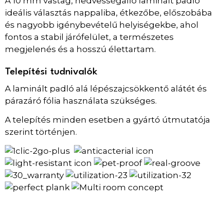
A 10 mm vastag, nedvességálló laminált padló
ideális választás nappaliba, étkezőbe, előszobába
és nagyobb igénybevételű helyiségekbe, ahol
fontos a stabil járófelület, a természetes
megjelenés és a hosszú élettartam.
Telepítési tudnivalók
A laminált padló alá lépészajcsökkentő alátét és
párazáró fólia használata szükséges.
A telepítés minden esetben a gyártó útmutatója
szerint történjen.