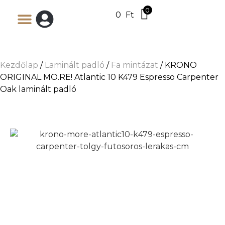
0
0
Ft
Kezdőlap
/
Laminált padló
/
Fa mintázat
/ KRONO
ORIGINAL MO.RE! Atlantic 10 K479 Espresso Carpenter
Oak laminált padló