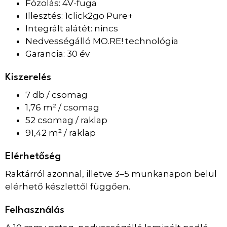
Fózolás: 4V-fuga
Illesztés: 1click2go Pure+
Integrált alátét: nincs
Nedvességálló MO.RE! technológia
Garancia: 30 év
Kiszerelés
7 db / csomag
1,76 m² / csomag
52 csomag / raklap
91,42 m² / raklap
Elérhetőség
Raktárról azonnal, illetve 3–5 munkanapon belül
elérhető készlettől függően.
Felhasználás