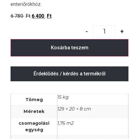
enteriőrökhöz.
6 780
Ft
6 400
Ft
-
+
Kosárba teszem
Érdeklődés / kérdés a termékről
15 kg
Tömeg
129 × 20 × 8 cm
Méretek
csomagolási
1,76 m2
egység