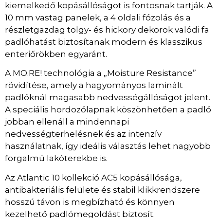
kiemelkedő kopásállóságot is fontosnak tartják. A
10 mm vastag panelek, a 4 oldali fózolás és a
részletgazdag tölgy- és hickory dekorok valódi fa
padlóhatást biztosítanak modern és klasszikus
enteriőrökben egyaránt.
A MO.RE! technológia a „Moisture Resistance”
rövidítése, amely a hagyományos laminált
padlóknál magasabb nedvességállóságot jelent.
A speciális hordozólapnak köszönhetően a padló
jobban ellenáll a mindennapi
nedvességterhelésnek és az intenzív
használatnak, így ideális választás lehet nagyobb
forgalmú lakóterekbe is.
Az Atlantic 10 kollekció AC5 kopásállósága,
antibakteriális felülete és stabil klikkrendszere
hosszú távon is megbízható és könnyen
kezelhető padlómegoldást biztosít.