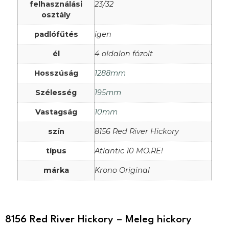
felhasználási
23/32
osztály
padlófűtés
igen
él
4 oldalon fózolt
Hosszúság
1288mm
Szélesség
195mm
Vastagság
10mm
szín
8156 Red River Hickory
típus
Atlantic 10 MO.RE!
márka
Krono Original
8156 Red River Hickory – Meleg hickory