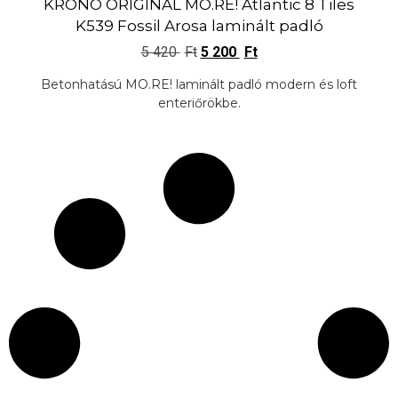
KRONO ORIGINAL MO.RE! Atlantic 8 Tiles
K539 Fossil Arosa laminált padló
5 420
Ft
5 200
Ft
Betonhatású MO.RE! laminált padló modern és loft
enteriőrökbe.