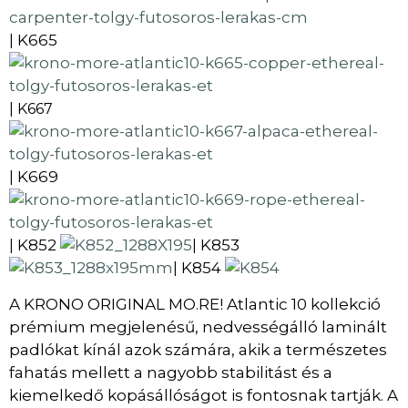
K665
|
| K667
K669
|
K852
K853
|
|
K854
|
A KRONO ORIGINAL MO.RE! Atlantic 10 kollekció
prémium megjelenésű, nedvességálló laminált
padlókat kínál azok számára, akik a természetes
fahatás mellett a nagyobb stabilitást és a
kiemelkedő kopásállóságot is fontosnak tartják. A