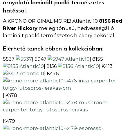
árnyalatú laminált padló természetes
hatással.
A KRONO ORIGINAL MO.RE! Atlantic 10
8156 Red
River Hickory
meleg tónusú, nedvességálló
laminált padló természetes hickory dekorral.
Elérhető színek ebben a kollekcióban:
5537
5947
8155
|
|
K413
| 8156
|
K476
|
| K478
K479