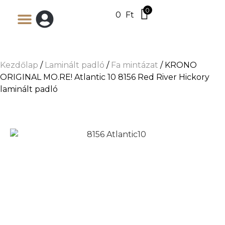
0
0
Ft
Kezdőlap
/
Laminált padló
/
Fa mintázat
/ KRONO
ORIGINAL MO.RE! Atlantic 10 8156 Red River Hickory
laminált padló