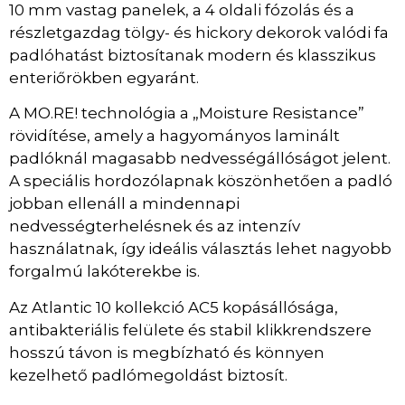
10 mm vastag panelek, a 4 oldali fózolás és a
részletgazdag tölgy- és hickory dekorok valódi fa
padlóhatást biztosítanak modern és klasszikus
enteriőrökben egyaránt.
A MO.RE! technológia a „Moisture Resistance”
rövidítése, amely a hagyományos laminált
padlóknál magasabb nedvességállóságot jelent.
A speciális hordozólapnak köszönhetően a padló
jobban ellenáll a mindennapi
nedvességterhelésnek és az intenzív
használatnak, így ideális választás lehet nagyobb
forgalmú lakóterekbe is.
Az Atlantic 10 kollekció AC5 kopásállósága,
antibakteriális felülete és stabil klikkrendszere
hosszú távon is megbízható és könnyen
kezelhető padlómegoldást biztosít.