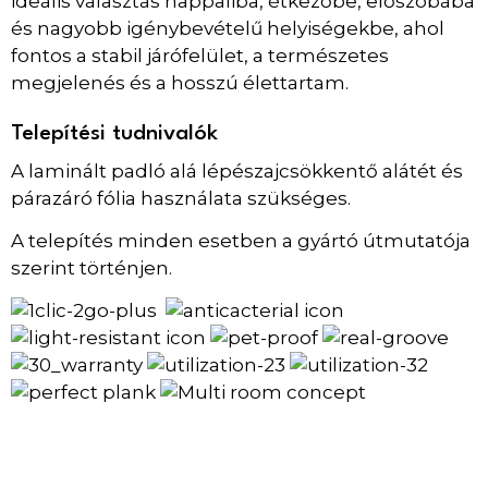
ideális választás nappaliba, étkezőbe, előszobába
és nagyobb igénybevételű helyiségekbe, ahol
fontos a stabil járófelület, a természetes
megjelenés és a hosszú élettartam.
Telepítési tudnivalók
A laminált padló alá lépészajcsökkentő alátét és
párazáró fólia használata szükséges.
A telepítés minden esetben a gyártó útmutatója
szerint történjen.