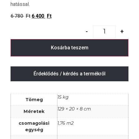
hatással.
6 780
Ft
6 400
Ft
-
+
Kosárba teszem
Érdeklődés / kérdés a termékről
15 kg
Tömeg
129 × 20 × 8 cm
Méretek
csomagolási
1,76 m2
egység