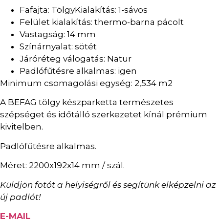
Fafajta: TölgyKialakítás: 1-sávos
Felület kialakítás: thermo-barna pácolt
Vastagság: 14 mm
Színárnyalat: sötét
Járóréteg válogatás: Natur
Padlófűtésre alkalmas: igen
Minimum csomagolási egység: 2,534 m2
A BEFAG tölgy készparketta természetes
szépséget és időtálló szerkezetet kínál prémium
kivitelben.
Padlófűtésre alkalmas.
Méret: 2200x192x14 mm / szál.
Küldjön fotót a helyiségről és segítünk elképzelni az
új padlót!
E-MAIL