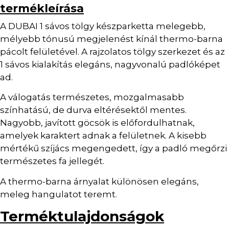
termékleírása
A DUBAI 1 sávos tölgy készparketta melegebb,
mélyebb tónusú megjelenést kínál thermo-barna
pácolt felületével. A rajzolatos tölgy szerkezet és az
1 sávos kialakítás elegáns, nagyvonalú padlóképet
ad.
A válogatás természetes, mozgalmasabb
színhatású, de durva eltérésektől mentes.
Nagyobb, javított göcsök is előfordulhatnak,
amelyek karaktert adnak a felületnek. A kisebb
mértékű szíjács megengedett, így a padló megőrzi
természetes fa jellegét.
A thermo-barna árnyalat különösen elegáns,
meleg hangulatot teremt.
Terméktulajdonságok