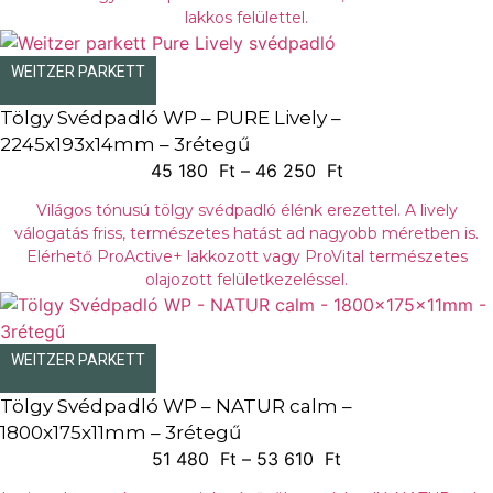
lakkos felülettel.
WEITZER PARKETT
Tölgy Svédpadló WP – PURE Lively –
2245x193x14mm – 3rétegű
Á
45 180
Ft
–
46 250
Ft
r
Világos tónusú tölgy svédpadló élénk erezettel. A lively
t
válogatás friss, természetes hatást ad nagyobb méretben is.
a
Elérhető ProActive+ lakkozott vagy ProVital természetes
r
olajozott felületkezeléssel.
t
o
m
WEITZER PARKETT
á
Tölgy Svédpadló WP – NATUR calm –
n
1800x175x11mm – 3rétegű
y
Á
51 480
Ft
–
53 610
Ft
:
r
4