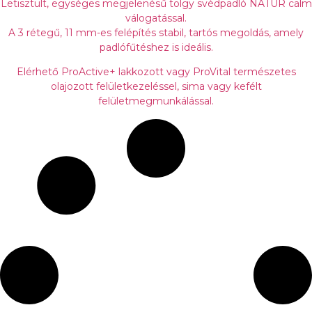
Letisztult, egységes megjelenésű tölgy svédpadló NATUR calm
t
5
válogatással.
a
1
A 3 rétegű, 11 mm-es felépítés stabil, tartós megoldás, amely
r
8
padlófűtéshez is ideális.
t
0
Elérhető ProActive+ lakkozott vagy ProVital természetes
o
olajozott felületkezeléssel, sima vagy kefélt
m
F
felületmegmunkálással.
á
t
n
-
y
4
:
6
5
2
1
5
4
0
8
0
F
t
F
t
-