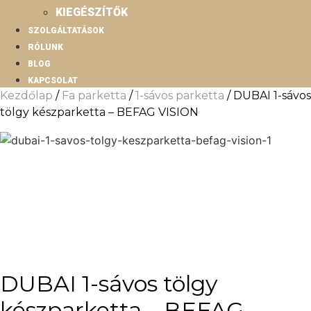
KIEGÉSZÍTŐK
SZOLGÁLTATÁSOK
RÓLUNK
BLOG
KAPCSOLAT
Kezdőlap
/
Fa parketta
/
1-sávos parketta
/ DUBAI 1-sávos
tölgy készparketta – BEFAG VISION
DUBAI 1-sávos tölgy
készparketta – BEFAG