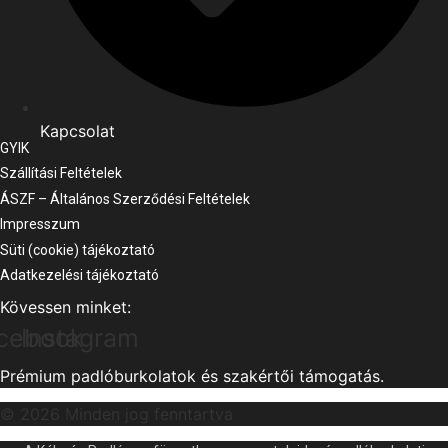
Kapcsolat
GYIK
Szállítási Feltételek
ÁSZF – Általános Szerződési Feltételek
Impresszum
Süti (cookie) tájékoztató
Adatkezelési tájékoztató
Kövessen minket:
cebook
Instagram
Prémium padlóburkolatok és szakértői támogatás.
© 2026 Minden jog fenntartva