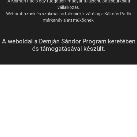
A Kálmán Padló egy független, magyar tulajdonú padlóburkolati
vállalkozás.
Webáruházunk és szakmai tartalmaink kizárólag a Kálmán Padló
márkanév alatt működnek.
A weboldal a Demján Sándor Program keretében
és támogatásával készült.