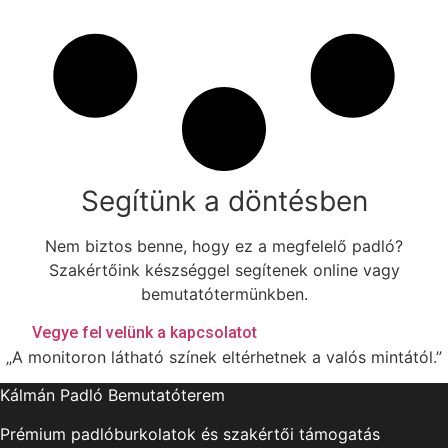
5
3
6
1
0
F
t
Segítünk a döntésben
Nem biztos benne, hogy ez a megfelelő padló?
Szakértőink készséggel segítenek online vagy
bemutatótermünkben.
Vegye fel velünk a kapcsolatot
„A monitoron látható színek eltérhetnek a valós mintától.”
Kálmán Padló Bemutatóterem
Prémium padlóburkolatok és szakértői támogatás