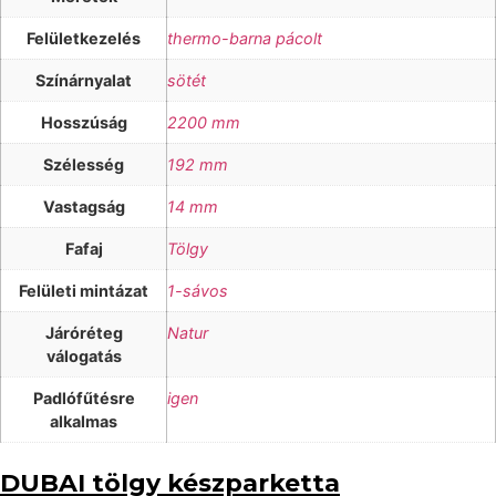
Felületkezelés
thermo-barna pácolt
Színárnyalat
sötét
Hosszúság
2200 mm
Szélesség
192 mm
Vastagság
14 mm
Fafaj
Tölgy
Felületi mintázat
1-sávos
Járóréteg
Natur
válogatás
Padlófűtésre
igen
alkalmas
DUBAI tölgy készparketta