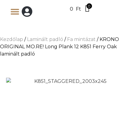
0
0
Ft
Kezdőlap
/
Laminált padló
/
Fa mintázat
/ KRONO
ORIGINAL MO.RE! Long Plank 12 K851 Ferry Oak
laminált padló