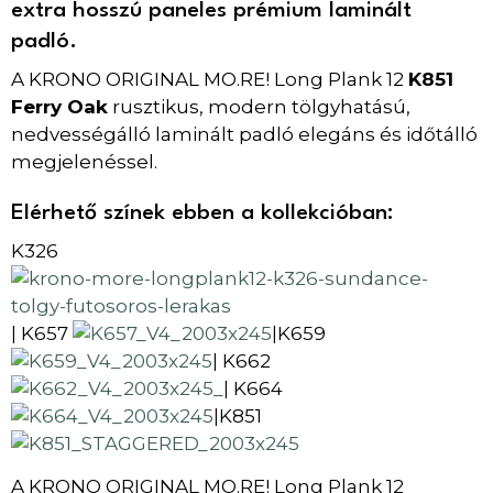
extra hosszú paneles prémium laminált
padló.
A KRONO ORIGINAL MO.RE! Long Plank 12
K851
Ferry Oak
rusztikus, modern tölgyhatású,
nedvességálló laminált padló elegáns és időtálló
megjelenéssel.
Elérhető színek ebben a kollekcióban:
K326
K657
K659
|
|
K662
|
K664
|
K851
|
A KRONO ORIGINAL MO.RE! Long Plank 12