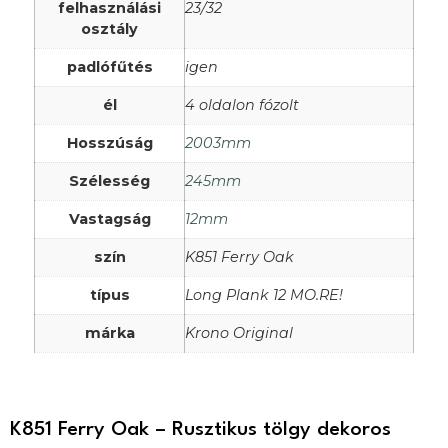
felhasználási
23/32
osztály
padlófűtés
igen
él
4 oldalon fózolt
Hosszúság
2003mm
Szélesség
245mm
Vastagság
12mm
szín
K851 Ferry Oak
típus
Long Plank 12 MO.RE!
márka
Krono Original
K851 Ferry Oak – Rusztikus tölgy dekoros