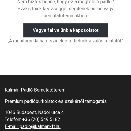
Nem biztos benne, hogy ez a megfelelő padló?
Szakértőink készséggel segítenek online vagy
bemutatótermünkben.
Vegye fel velünk a kapcsolatot
„A monitoron látható színek eltérhetnek a valós mintától.”
Kálmán Padló Bemutatóterem
Prémium padlóburkolatok és szakértői támogatás
1046 Budapest, Nádor utca 4.
Telefon:
+36 (20) 549 5182
E-mail: padlo@kalmankft.hu