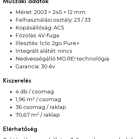
Műszaki adatok
Méret: 2003 × 245 × 12 mm
Felhasználási osztály: 23 / 33
Kopásállóság: AC5
Fózolás: 4V-fuga
Illesztés: 1clic 2go Pure+
Integrált alátét: nincs
Nedvességálló MO.RE! technológia
Garancia: 30 év
Kiszerelés
4 db / csomag
1,96 m² / csomag
36 csomag / raklap
70,67 m² / raklap
Elérhetőség