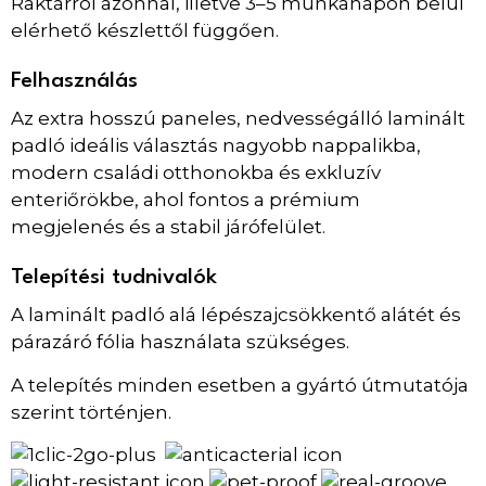
Raktárról azonnal, illetve 3–5 munkanapon belül
elérhető készlettől függően.
Felhasználás
Az extra hosszú paneles, nedvességálló laminált
padló ideális választás nagyobb nappalikba,
modern családi otthonokba és exkluzív
enteriőrökbe, ahol fontos a prémium
megjelenés és a stabil járófelület.
Telepítési tudnivalók
A laminált padló alá lépészajcsökkentő alátét és
párazáró fólia használata szükséges.
A telepítés minden esetben a gyártó útmutatója
szerint történjen.