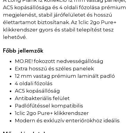
A Long Plank 12 kollekció 12 mm vastag paneljei,
AC5 kopásállósága és 4 oldali fózolása prémium
megjelenést, stabil járófelületet és hosszú
élettartamot biztosítanak. Az 1clic 2go Pure+
klikkrendszer gyors és stabil telepítést tesz
lehetővé.
Főbb jellemzők
MO.RE! fokozott nedvességállóság
Extra hosszú és széles panelek
12 mm vastag prémium laminált padló
4 oldali fózolás
AC5 kopásállóság
Antibakteriális felület
Padlófűtéssel kompatibilis
1clic 2go Pure+ klikkrendszer
Modern és exkluzív enteriőrökhöz ideális