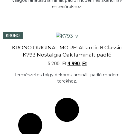
Világos fahatású laminált padló modern és skandináv
enteriőrökhöz.
KRONO
KRONO ORIGINAL MO.RE! Atlantic 8 Classic
K793 Nostalgia Oak laminált padló
5 200
Ft
4 990
Ft
Természetes tölgy dekoros laminált padló modern
terekhez.