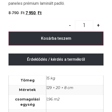
paneles prémium laminált padló.
8 790
Ft
7 950
Ft
-
+
Kosárba teszem
Érdeklődés / kérdés a termékről
15 kg
Tömeg
129 × 20 × 8 cm
Méretek
csomagolási
1,96 m2
egység