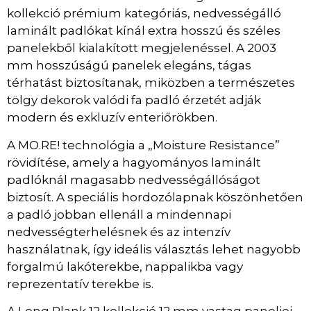
kollekció prémium kategóriás, nedvességálló
laminált padlókat kínál extra hosszú és széles
panelekből kialakított megjelenéssel. A 2003
mm hosszúságú panelek elegáns, tágas
térhatást biztosítanak, miközben a természetes
tölgy dekorok valódi fa padló érzetét adják
modern és exkluzív enteriőrökben.
A MO.RE! technológia a „Moisture Resistance”
rövidítése, amely a hagyományos laminált
padlóknál magasabb nedvességállóságot
biztosít. A speciális hordozólapnak köszönhetően
a padló jobban ellenáll a mindennapi
nedvességterhelésnek és az intenzív
használatnak, így ideális választás lehet nagyobb
forgalmú lakóterekbe, nappalikba vagy
reprezentatív terekbe is.