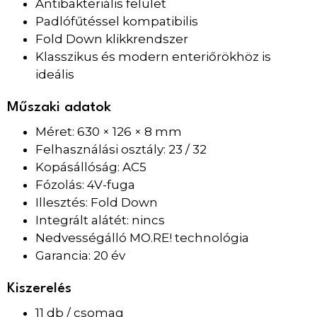
Antibakteriális felület
Padlófűtéssel kompatibilis
Fold Down klikkrendszer
Klasszikus és modern enteriőrökhöz is
ideális
Műszaki adatok
Méret: 630 × 126 × 8 mm
Felhasználási osztály: 23 / 32
Kopásállóság: AC5
Fózolás: 4V-fuga
Illesztés: Fold Down
Integrált alátét: nincs
Nedvességálló MO.RE! technológia
Garancia: 20 év
Kiszerelés
11 db / csomag