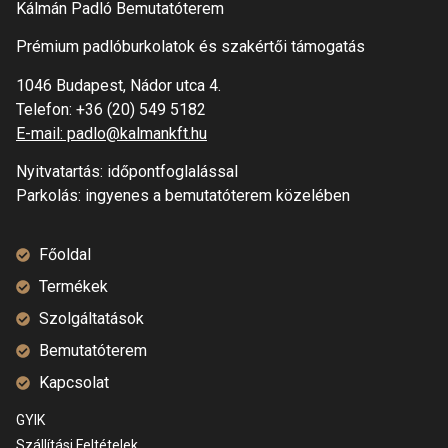
Kálmán Padló Bemutatóterem
Prémium padlóburkolatok és szakértői támogatás
1046 Budapest, Nádor utca 4.
Telefon:
+36 (20) 549 5182
E-mail: padlo@kalmankft.hu
Nyitvatartás: időpontfoglalással
Parkolás: ingyenes a bemutatóterem közelében
Főoldal
Termékek
Szolgáltatások
Bemutatóterem
Kapcsolat
GYIK
Szállítási Feltételek