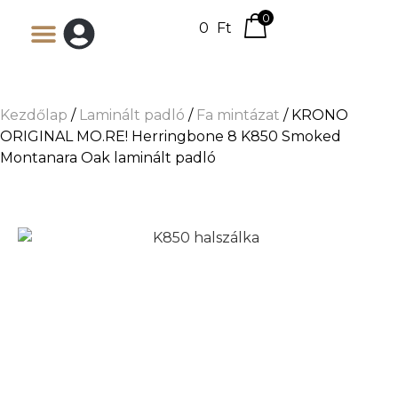
0
0
Ft
Kezdőlap
/
Laminált padló
/
Fa mintázat
/ KRONO
ORIGINAL MO.RE! Herringbone 8 K850 Smoked
Montanara Oak laminált padló