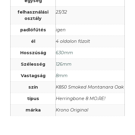
egység
felhasználási
23/32
osztály
padlófűtés
igen
él
4 oldalon fózolt
Hosszúság
630mm
Szélesség
126mm
Vastagság
8mm
szín
K850 Smoked Montanara Oak
típus
Herringbone 8 MO.RE!
márka
Krono Original