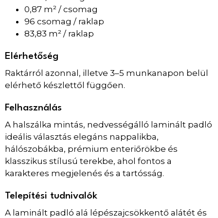
0,87 m² / csomag
96 csomag / raklap
83,83 m² / raklap
Elérhetőség
Raktárról azonnal, illetve 3–5 munkanapon belül
elérhető készlettől függően.
Felhasználás
A halszálka mintás, nedvességálló laminált padló
ideális választás elegáns nappalikba,
hálószobákba, prémium enteriőrökbe és
klasszikus stílusú terekbe, ahol fontos a
karakteres megjelenés és a tartósság.
Telepítési tudnivalók
A laminált padló alá lépészajcsökkentő alátét és