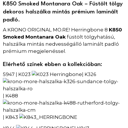
K850 Smoked Montanara Oak – Füstölt tölgy
dekoros halszálka mintás prémium laminált
padló.
A KRONO ORIGINAL MO.RE! Herringbone 8
K850
Smoked Montanara Oak
füstölt tölgyhatású,
halszálka mintás nedvességálló laminált padló
prémium megjelenéssel.
Elérhető színek ebben a kollekcióban:
5947
K023
|
| K326
K488
|
K843
|