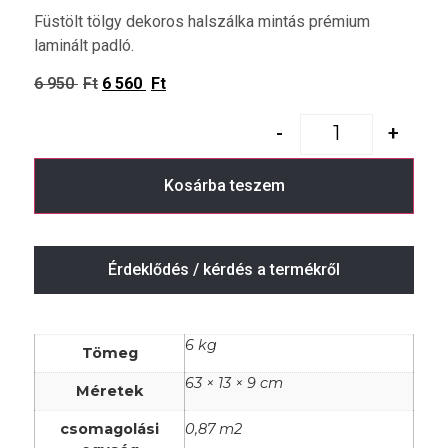
Füstölt tölgy dekoros halszálka mintás prémium
laminált padló.
6 950
Ft
6 560
Ft
-
+
Kosárba teszem
Érdeklődés / kérdés a termékről
6 kg
Tömeg
63 × 13 × 9 cm
Méretek
csomagolási
0,87 m2