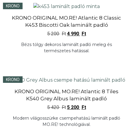
KRONO
KRONO ORIGINAL MO.RE! Atlantic 8 Classic
K453 Biscotti Oak laminált padló
5 200
Ft
4 990
Ft
Bézs tölgy dekoros laminált padló meleg és
természetes hatással.
KRONO
KRONO ORIGINAL MO.RE! Atlantic 8 Tiles
K540 Grey Albus laminált padló
5 420
Ft
5 200
Ft
Modern világosszürke csempehatású laminált padló
MO.RE! technológiával.