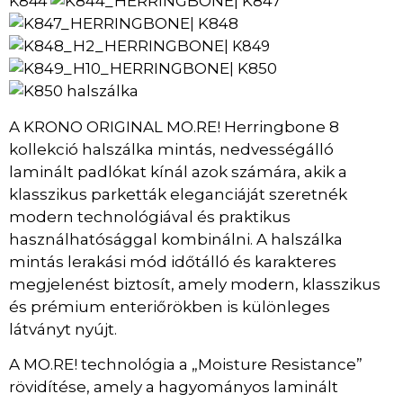
| K847
K844
K848
|
| K849
K850
|
A KRONO ORIGINAL MO.RE! Herringbone 8
kollekció halszálka mintás, nedvességálló
laminált padlókat kínál azok számára, akik a
klasszikus parketták eleganciáját szeretnék
modern technológiával és praktikus
használhatósággal kombinálni. A halszálka
mintás lerakási mód időtálló és karakteres
megjelenést biztosít, amely modern, klasszikus
és prémium enteriőrökben is különleges
látványt nyújt.
A MO.RE! technológia a „Moisture Resistance”
rövidítése, amely a hagyományos laminált