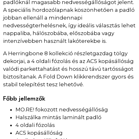
padlóknál magasabb nedvességállóságot jelent.
A speciális hordozólapnak köszönhetően a padló
jobban ellenáll a mindennapi
nedvességterhelésnek, így ideális választás lehet
nappaliba, hálószobába, előszobába vagy
intenzívebben használt lakóterekbe is.
A Herringbone 8 kollekció részletgazdag tölgy
dekorjai, a 4 oldali fózolás és az AC5 kopásállóság
valódi parkettahatást és hosszú távú tartósságot
biztosítanak. A Fold Down klikkrendszer gyors és
stabil telepítést tesz lehetővé.
Főbb jellemzők
MO.RE! fokozott nedvességállóság
Halszálka mintás laminált padló
4 oldali fózolás
AC5 kopásállóság