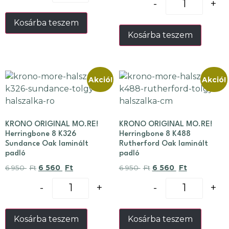
-
+
Kosárba teszem
Kosárba teszem
Akció!
Akció!
KRONO ORIGINAL MO.RE!
KRONO ORIGINAL MO.RE!
Herringbone 8 K326
Herringbone 8 K488
Sundance Oak laminált
Rutherford Oak laminált
padló
padló
6 950
Ft
6 560
Ft
6 950
Ft
6 560
Ft
-
+
-
+
Kosárba teszem
Kosárba teszem