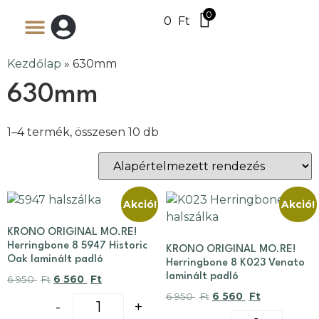
0
0
Ft
Kezdőlap
»
630mm
630mm
1–4 termék, összesen 10 db
Akció!
Akció!
KRONO ORIGINAL MO.RE!
Herringbone 8 5947 Historic
KRONO ORIGINAL MO.RE!
Oak laminált padló
Herringbone 8 K023 Venato
laminált padló
6 950
Ft
6 560
Ft
6 950
Ft
6 560
Ft
-
+