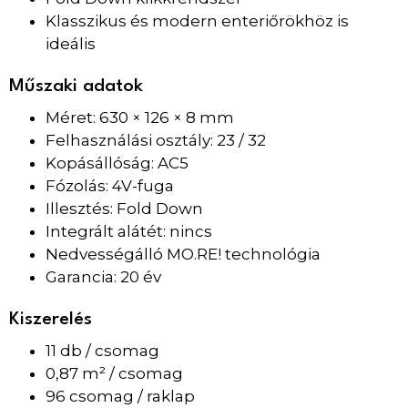
Klasszikus és modern enteriőrökhöz is
ideális
Műszaki adatok
Méret: 630 × 126 × 8 mm
Felhasználási osztály: 23 / 32
Kopásállóság: AC5
Fózolás: 4V-fuga
Illesztés: Fold Down
Integrált alátét: nincs
Nedvességálló MO.RE! technológia
Garancia: 20 év
Kiszerelés
11 db / csomag
0,87 m² / csomag
96 csomag / raklap