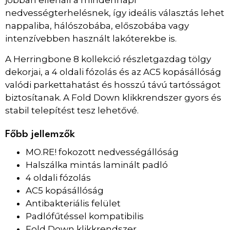
jobban ellenáll a mindennapi
nedvességterhelésnek, így ideális választás lehet
nappaliba, hálószobába, előszobába vagy
intenzívebben használt lakóterekbe is.
A Herringbone 8 kollekció részletgazdag tölgy
dekorjai, a 4 oldali fózolás és az AC5 kopásállóság
valódi parkettahatást és hosszú távú tartósságot
biztosítanak. A Fold Down klikkrendszer gyors és
stabil telepítést tesz lehetővé.
Főbb jellemzők
MO.RE! fokozott nedvességállóság
Halszálka mintás laminált padló
4 oldali fózolás
AC5 kopásállóság
Antibakteriális felület
Padlófűtéssel kompatibilis
Fold Down klikkrendszer