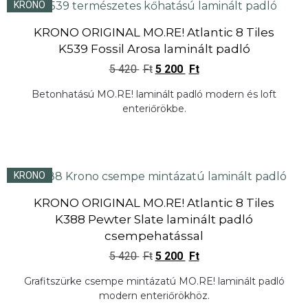
KRONO
KRONO ORIGINAL MO.RE! Atlantic 8 Tiles
K539 Fossil Arosa laminált padló
5 420
Ft
5 200
Ft
Betonhatású MO.RE! laminált padló modern és loft
enteriőrökbe.
KRONO
KRONO ORIGINAL MO.RE! Atlantic 8 Tiles
K388 Pewter Slate laminált padló
csempehatással
5 420
Ft
5 200
Ft
Grafitszürke csempe mintázatú MO.RE! laminált padló
modern enteriőrökhöz.