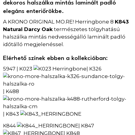
dekoros halszálka mintás laminált padló
elegáns enteriőrökbe.
A KRONO ORIGINAL MO.RE! Herringbone 8
K843
Natural Darcy Oak
természetes tölgyhatású
halszálka mintás nedvességálló laminált padló
időtálló megjelenéssel.
Elérhető színek ebben a kollekcióban:
5947
K023
|
| K326
K488
|
K843
|
| K847
K844
K848
|