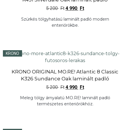
5 200
Ft
4 990
Ft
Szürkés tölgyhatású laminált padló modern
enteriőrökbe.
KRONO
KRONO ORIGINAL MO.RE! Atlantic 8 Classic
K326 Sundance Oak laminált padló
5 200
Ft
4 990
Ft
Meleg tölgy árnyalatú MO.RE! laminált padló
természetes enteriőrökhöz.