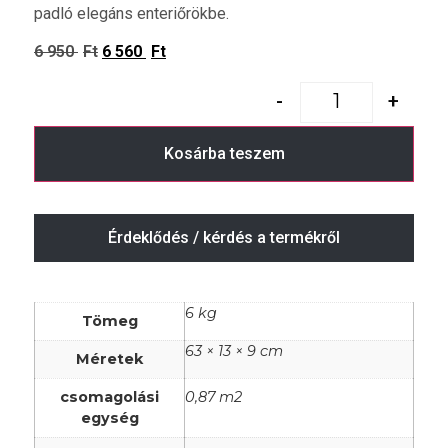
padló elegáns enteriőrökbe.
6 950
Ft
6 560
Ft
-
+
Kosárba teszem
Érdeklődés / kérdés a termékről
6 kg
Tömeg
63 × 13 × 9 cm
Méretek
csomagolási
0,87 m2
egység