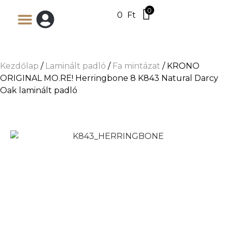
0
0
Ft
Kezdőlap
/
Laminált padló
/
Fa mintázat
/ KRONO
ORIGINAL MO.RE! Herringbone 8 K843 Natural Darcy
Oak laminált padló