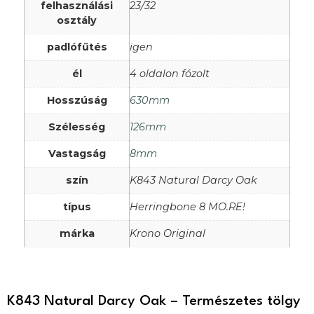
felhasználási
23/32
osztály
padlófűtés
igen
él
4 oldalon fózolt
Hosszúság
630mm
Szélesség
126mm
Vastagság
8mm
szín
K843 Natural Darcy Oak
típus
Herringbone 8 MO.RE!
márka
Krono Original
K843 Natural Darcy Oak – Természetes tölgy