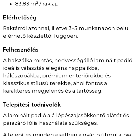
83,83 m² / raklap
Elérhetőség
Raktárról azonnal, illetve 3–5 munkanapon belül
elérhető készlettől függően.
Felhasználás
A halszálka mintás, nedvességálló laminált padló
ideális választás elegáns nappalikba,
hálószobákba, prémium enteriőrökbe és
klasszikus stílusú terekbe, ahol fontos a
karakteres megjelenés és a tartósság.
Telepítési tudnivalók
A laminált padló alá lépészajcsökkentő alátét és
párazáró fólia használata szükséges.
A telepítés minden esetben a gyártó útmutatója