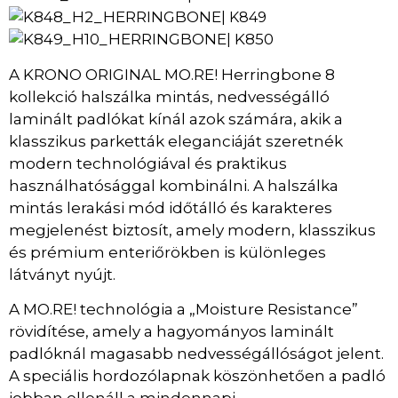
| K849
K850
|
A KRONO ORIGINAL MO.RE! Herringbone 8
kollekció halszálka mintás, nedvességálló
laminált padlókat kínál azok számára, akik a
klasszikus parketták eleganciáját szeretnék
modern technológiával és praktikus
használhatósággal kombinálni. A halszálka
mintás lerakási mód időtálló és karakteres
megjelenést biztosít, amely modern, klasszikus
és prémium enteriőrökben is különleges
látványt nyújt.
A MO.RE! technológia a „Moisture Resistance”
rövidítése, amely a hagyományos laminált
padlóknál magasabb nedvességállóságot jelent.
A speciális hordozólapnak köszönhetően a padló