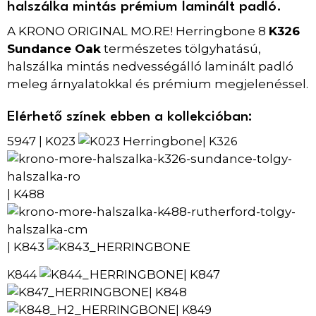
halszálka mintás prémium laminált padló.
A KRONO ORIGINAL MO.RE! Herringbone 8
K326
Sundance Oak
természetes tölgyhatású,
halszálka mintás nedvességálló laminált padló
meleg árnyalatokkal és prémium megjelenéssel.
Elérhető színek ebben a kollekcióban:
5947
K023
|
| K326
K488
|
K843
|
| K847
K844
K848
|
| K849