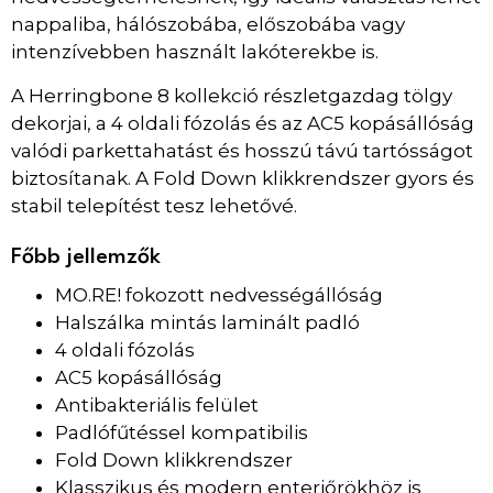
nappaliba, hálószobába, előszobába vagy
intenzívebben használt lakóterekbe is.
A Herringbone 8 kollekció részletgazdag tölgy
dekorjai, a 4 oldali fózolás és az AC5 kopásállóság
valódi parkettahatást és hosszú távú tartósságot
biztosítanak. A Fold Down klikkrendszer gyors és
stabil telepítést tesz lehetővé.
Főbb jellemzők
MO.RE! fokozott nedvességállóság
Halszálka mintás laminált padló
4 oldali fózolás
AC5 kopásállóság
Antibakteriális felület
Padlófűtéssel kompatibilis
Fold Down klikkrendszer
Klasszikus és modern enteriőrökhöz is