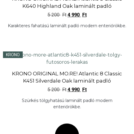
K640 Highland Oak laminált padló
5 200
Ft
4 990
Ft
Karakteres fahatású laminált padló modern enteriőrökbe.
KRONO
KRONO ORIGINAL MO.RE! Atlantic 8 Classic
K451 Silverdale Oak laminált padló
5 200
Ft
4 990
Ft
Szürkés tölgyhatású laminált padló modern
enteriőrökbe.