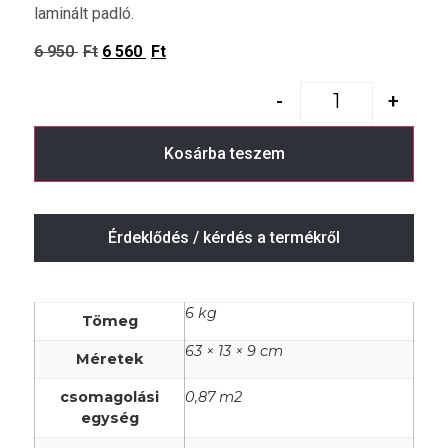
laminált padló.
6 950
Ft
6 560
Ft
-
+
Kosárba teszem
Érdeklődés / kérdés a termékről
6 kg
Tömeg
63 × 13 × 9 cm
Méretek
csomagolási
0,87 m2
egység