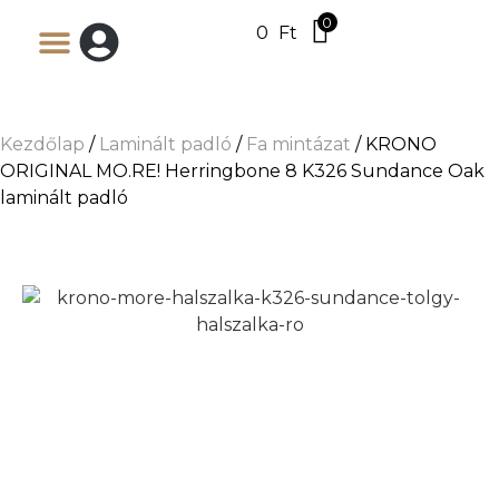
0
0
Ft
Kezdőlap
/
Laminált padló
/
Fa mintázat
/ KRONO
ORIGINAL MO.RE! Herringbone 8 K326 Sundance Oak
laminált padló