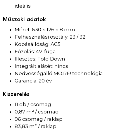
ideális
Műszaki adatok
Méret: 630 × 126 × 8 mm
Felhasználási osztály: 23 / 32
Kopásállóság: AC5
Fózolás: 4V-fuga
Illesztés: Fold Down
Integrált alátét: nincs
Nedvességálló MO.RE! technológia
Garancia: 20 év
Kiszerelés
11 db / csomag
0,87 m² / csomag
96 csomag / raklap
83,83 m² / raklap