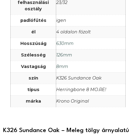
felhasználási
23/32
osztály
padlófűtés
igen
él
4 oldalon fózolt
Hosszúság
630mm
Szélesség
126mm
Vastagság
8mm
szín
K326 Sundance Oak
típus
Herringbone 8 MO.RE!
márka
Krono Original
K326 Sundance Oak – Meleg tölgy árnyalatú