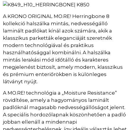
K850
|
A KRONO ORIGINAL MO.RE! Herringbone 8
kollekció halszálka mintás, nedvességálló
laminált padlókat kínál azok számára, akik a
klasszikus parketták eleganciáját szeretnék
modern technológiával és praktikus
használhatósággal kombinálni. A halszálka
mintás lerakási mód időtálló és karakteres
megjelenést biztosít, amely modern, klasszikus
és prémium enteriőrökben is különleges
látványt nyújt.
A MO.RE! technológia a „Moisture Resistance”
rövidítése, amely a hagyományos laminált
padlóknál magasabb nedvességállóságot jelent.
A speciális hordozólapnak köszönhetően a padló
jobban ellenáll a mindennapi
nedvességterhelésnek, így ideális választás lehet