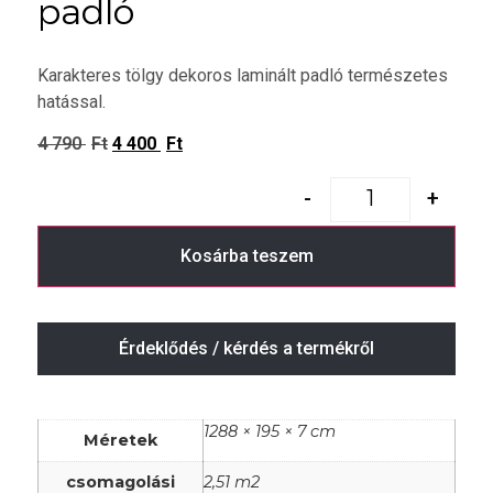
padló
Karakteres tölgy dekoros laminált padló természetes
hatással.
4 790
Ft
4 400
Ft
-
+
Kosárba teszem
Érdeklődés / kérdés a termékről
1288 × 195 × 7 cm
Méretek
csomagolási
2,51 m2