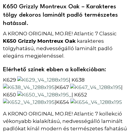
K650 Grizzly Montreux Oak – Karakteres
tölgy dekoros laminált padló természetes
hatással.
A KRONO ORIGINAL MO.RE! Atlantic 7 Classic
K650 Grizzly Montreux Oak
karakteres
tölgyhatású, nedvességálló laminált padló
elegáns megjelenéssel.
Elérhető színek ebben a kollekcióban:
K629
K638
|
K647
|
|
K650
K652
|
K654
|
A KRONO ORIGINAL MO.RE! Atlantic 7 kollekció
vékonyabb kialakítású, nedvességálló laminált
padlókat kínál modern és természetes fahatású