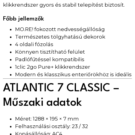
klikkrendszer gyors és stabil telepítést biztosít.
Főbb jellemzők
MO.RE! fokozott nedvességállóság
Természetes tölgyhatású dekorok
4 oldali fózolás
Könnyen tisztítható felület
Padlófűtéssel kompatibilis
1clic 2go Pure+ klikkrendszer
Modern és klasszikus enteriőrökhöz is ideális
ATLANTIC 7 CLASSIC –
Műszaki adatok
Méret: 1288 × 195 × 7 mm
Felhasználási osztály: 23 / 32
Kopásállóság: AC4