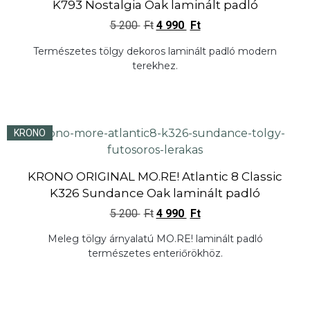
K793 Nostalgia Oak laminált padló
5 200
Ft
4 990
Ft
Természetes tölgy dekoros laminált padló modern
terekhez.
KRONO
KRONO ORIGINAL MO.RE! Atlantic 8 Classic
K326 Sundance Oak laminált padló
5 200
Ft
4 990
Ft
Meleg tölgy árnyalatú MO.RE! laminált padló
természetes enteriőrökhöz.