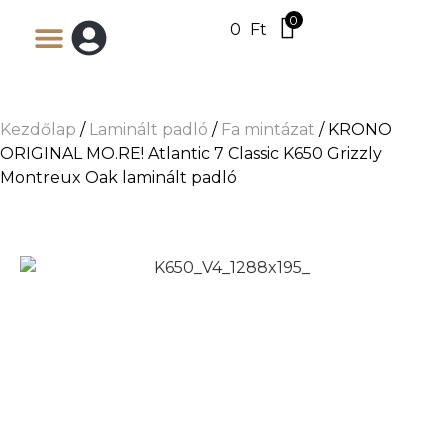
0
0
Ft
Kezdőlap
/
Laminált padló
/
Fa mintázat
/ KRONO
ORIGINAL MO.RE! Atlantic 7 Classic K650 Grizzly
Montreux Oak laminált padló