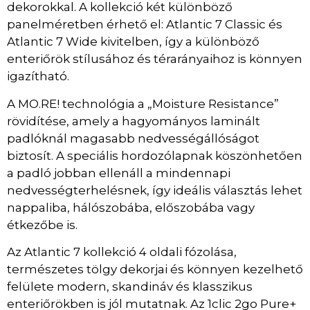
dekorokkal. A kollekció két különböző
panelméretben érhető el: Atlantic 7 Classic és
Atlantic 7 Wide kivitelben, így a különböző
enteriőrök stílusához és térarányaihoz is könnyen
igazítható.
A MO.RE! technológia a „Moisture Resistance”
rövidítése, amely a hagyományos laminált
padlóknál magasabb nedvességállóságot
biztosít. A speciális hordozólapnak köszönhetően
a padló jobban ellenáll a mindennapi
nedvességterhelésnek, így ideális választás lehet
nappaliba, hálószobába, előszobába vagy
étkezőbe is.
Az Atlantic 7 kollekció 4 oldali fózolása,
természetes tölgy dekorjai és könnyen kezelhető
felülete modern, skandináv és klasszikus
enteriőrökben is jól mutatnak. Az 1clic 2go Pure+