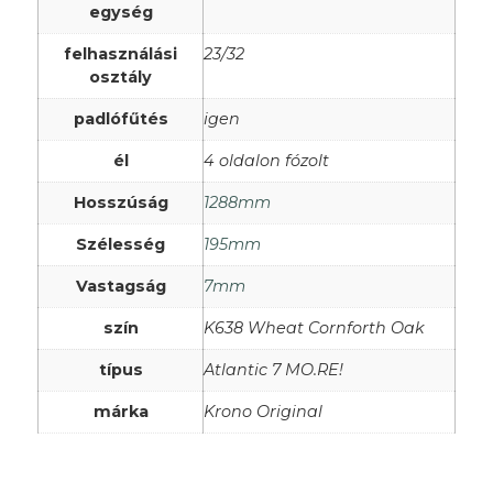
egység
felhasználási
23/32
osztály
padlófűtés
igen
él
4 oldalon fózolt
Hosszúság
1288mm
Szélesség
195mm
Vastagság
7mm
szín
K638 Wheat Cornforth Oak
típus
Atlantic 7 MO.RE!
márka
Krono Original