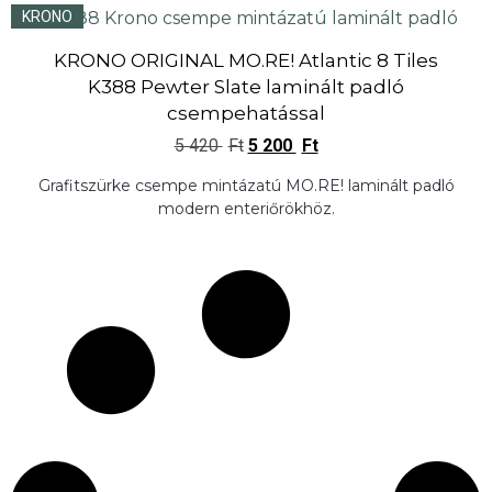
KRONO
KRONO ORIGINAL MO.RE! Atlantic 8 Tiles
K388 Pewter Slate laminált padló
csempehatással
5 420
Ft
5 200
Ft
Grafitszürke csempe mintázatú MO.RE! laminált padló
modern enteriőrökhöz.