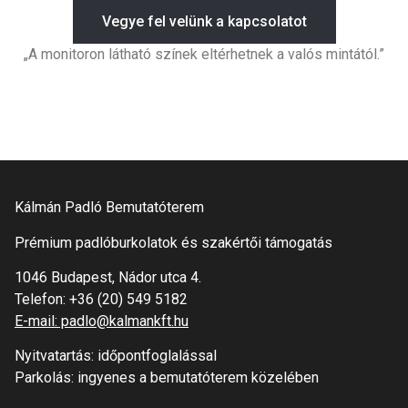
Vegye fel velünk a kapcsolatot
„A monitoron látható színek eltérhetnek a valós mintától.”
Kálmán Padló Bemutatóterem
Prémium padlóburkolatok és szakértői támogatás
1046 Budapest, Nádor utca 4.
Telefon:
+36 (20) 549 5182
E-mail: padlo@kalmankft.hu
Nyitvatartás: időpontfoglalással
Parkolás: ingyenes a bemutatóterem közelében