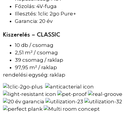
Fózolás: 4V-fuga
Illesztés: 1clic 2go Pure+
Garancia: 20 év
Kiszerelés – CLASSIC
10 db / csomag
2,51 m² / csomag
39 csomag / raklap
97,95 m² / raklap
rendelési egység: raklap