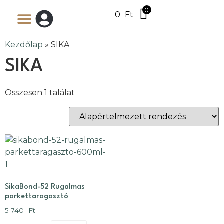
0
0
Ft
Kezdőlap
»
SIKA
SIKA
Összesen 1 találat
SikaBond-52 Rugalmas
parkettaragasztó
5 740
Ft