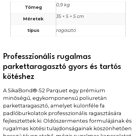
0,9 kg
Tömeg
35 × 5 × 5 cm
Méretek
típus
ragasztó
Professzionális rugalmas
parkettaragasztó gyors és tartós
kötéshez
A SikaBond®-52 Parquet egy prémium
minőségű, egykomponensű poliuretán
parkettaragasztó, amelyet különféle fa
padlóburkolatok professzionális ragasztására
fejlesztettek ki. Oldószermentes formulájának és
rugalmas kötési tulajdonságainak köszönhetően