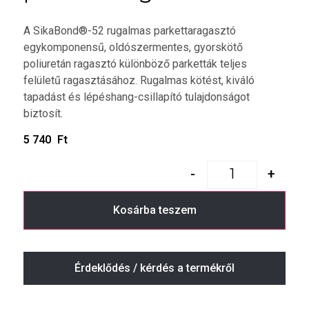
A SikaBond®-52 rugalmas parkettaragasztó
egykomponensű, oldószermentes, gyorskötő
poliuretán ragasztó különböző parketták teljes
felületű ragasztásához. Rugalmas kötést, kiváló
tapadást és lépéshang-csillapító tulajdonságot
biztosít.
5 740
Ft
-
+
Kosárba teszem
Érdeklődés / kérdés a termékről