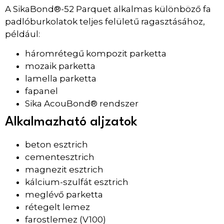
A SikaBond®-52 Parquet alkalmas különböző fa
padlóburkolatok teljes felületű ragasztásához,
például:
háromrétegű kompozit parketta
mozaik parketta
lamella parketta
fapanel
Sika AcouBond® rendszer
Alkalmazható aljzatok
beton esztrich
cementesztrich
magnezit esztrich
kálcium-szulfát esztrich
meglévő parketta
rétegelt lemez
farostlemez (V100)