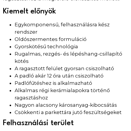
Kiemelt előnyök
Egykomponensű, felhasználásra kész
rendszer
Oldószermentes formuláció
Gyorskötésű technológia
Rugalmas, rezgés- és lépéshang-csillapító
kötés
A ragasztott felület gyorsan csiszolható
A padló akár 12 óra után csiszolható
Padlófűtéshez is alkalmazható
Alkalmas régi kerámialapokra történő
ragasztáshoz
Nagyon alacsony károsanyag-kibocsátás
Csökkenti a parkettára jutó feszültségeket
Felhasználási terület