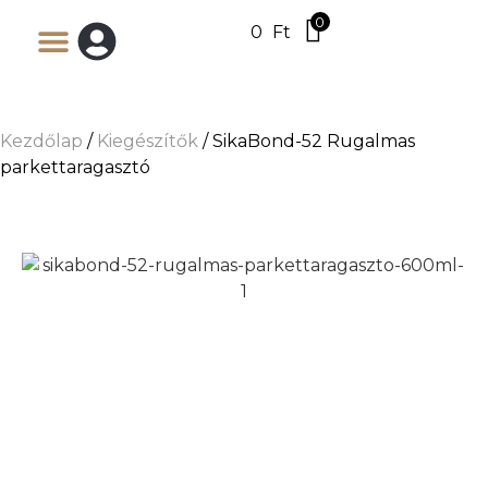
0
0
Ft
Kezdőlap
/
Kiegészítők
/ SikaBond-52 Rugalmas
parkettaragasztó