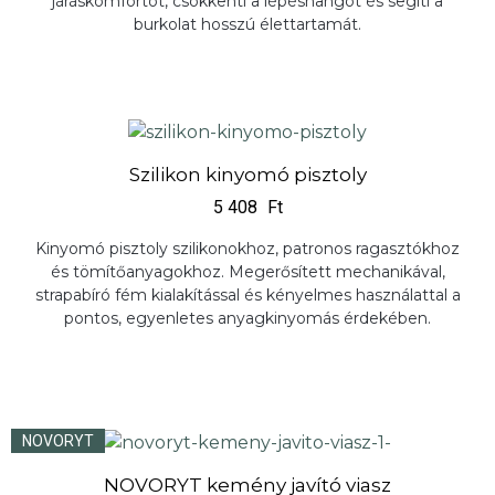
járáskomfortot, csökkenti a lépéshangot és segíti a
burkolat hosszú élettartamát.
Szilikon kinyomó pisztoly
5 408
Ft
Kinyomó pisztoly szilikonokhoz, patronos ragasztókhoz
és tömítőanyagokhoz. Megerősített mechanikával,
strapabíró fém kialakítással és kényelmes használattal a
pontos, egyenletes anyagkinyomás érdekében.
NOVORYT
NOVORYT kemény javító viasz