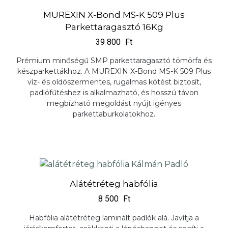
MUREXIN X-Bond MS-K 509 Plus
Parkettaragasztó 16Kg
39 800
Ft
Prémium minőségű SMP parkettaragasztó tömörfa és
készparkettákhoz. A MUREXIN X-Bond MS-K 509 Plus
víz- és oldószermentes, rugalmas kötést biztosít,
padlófűtéshez is alkalmazható, és hosszú távon
megbízható megoldást nyújt igényes
parkettaburkolatokhoz.
Alátétréteg habfólia
8 500
Ft
Habfólia alátétréteg laminált padlók alá. Javítja a