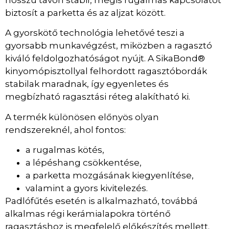
hosszú távon stabil, mégis rugalmas kapcsolatot
biztosít a parketta és az aljzat között.
A gyorskötő technológia lehetővé teszi a
gyorsabb munkavégzést, miközben a ragasztó
kiváló feldolgozhatóságot nyújt. A SikaBond®
kinyomópisztollyal felhordott ragasztóbordák
stabilak maradnak, így egyenletes és
megbízható ragasztási réteg alakítható ki.
A termék különösen előnyös olyan
rendszereknél, ahol fontos:
a rugalmas kötés,
a lépéshang csökkentése,
a parketta mozgásának kiegyenlítése,
valamint a gyors kivitelezés.
Padlófűtés esetén is alkalmazható, továbbá
alkalmas régi kerámialapokra történő
ragasztáshoz is megfelelő előkészítés mellett.