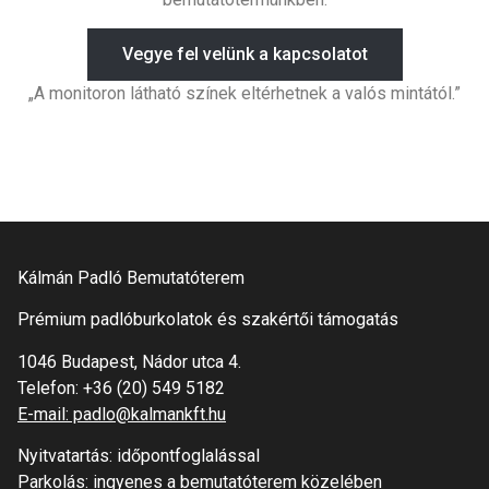
Vegye fel velünk a kapcsolatot
„A monitoron látható színek eltérhetnek a valós mintától.”
Kálmán Padló Bemutatóterem
Prémium padlóburkolatok és szakértői támogatás
1046 Budapest, Nádor utca 4.
Telefon:
+36 (20) 549 5182
E-mail: padlo@kalmankft.hu
Nyitvatartás: időpontfoglalással
Parkolás: ingyenes a bemutatóterem közelében