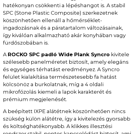
hatékonyan csökkenti a lépéshangot is. A stabil
SPC (Stone Plastic Composite) szerkezetnek
köszönhetően ellenáll a hőmérséklet-
ingadozásnak és a páratartalom változásainak,
így kiválóan alkalmazható akár konyhában vagy
fürdőszobában is.
A
ROCKO SPC padló Wide Plank Syncro
kivitele
szélesebb panelméretet biztosít, amely elegáns
és egységes térhatást eredményez. A Syncro
felület kialakítása természetesebb fa hatást
kölcsönöz a burkolatnak, míg a 4 oldali
mikrofózolás kiemeli a lapok karakterét és
prémium megjelenését.
A beépített IXPE alátétnek köszönhetően nincs
szükség külön alátétre, így a kivitelezés gyorsabb
és költséghatékonyabb. A klikkes illesztési
rendszer stabil, pontos kapcsolódást biztosít, ami