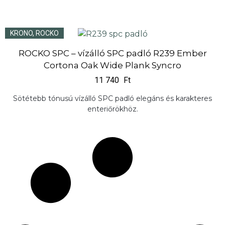
KRONO
,
ROCKO
ROCKO SPC – vízálló SPC padló R239 Ember
Cortona Oak Wide Plank Syncro
11 740
Ft
Sötétebb tónusú vízálló SPC padló elegáns és karakteres
enteriőrökhöz.