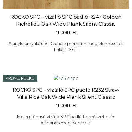
ROCKO SPC – vízálló SPC padló R247 Golden
Richelieu Oak Wide Plank Silent Classic
10 380
Ft
Aranyló árnyalatú SPC padló prémium megjelenéssel és
halk járással.
KRONO
,
ROCKO
ROCKO SPC – vízálló SPC padló R232 Straw
Villa Rica Oak Wide Plank Silent Classic
10 380
Ft
Meleg tónusú vízálló SPC padló természetes és
otthonos megjelenéssel.