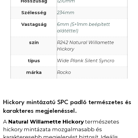
Hosszúság
1210mm
Szélesség
234mm
Vastagság
6mm (5+1mm beépített
alátéttel)
szín
R242 Natural Willamette
Hickory
típus
Wide Plank Silent Syncro
márka
Rocko
Hickory mintázatú SPC padló természetes és
karakteres megjelenéssel.
A
Natural Willamette Hickory
természetes
hickory mintázata mozgalmasabb és
karakteresebb megjelenést biztosít. Ideális