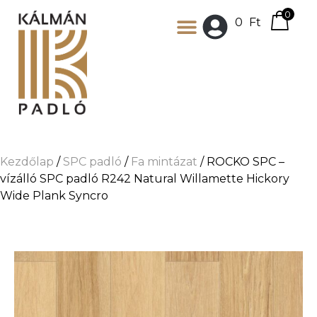
0
0
Ft
Kezdőlap
/
SPC padló
/
Fa mintázat
/ ROCKO SPC –
vízálló SPC padló R242 Natural Willamette Hickory
Wide Plank Syncro