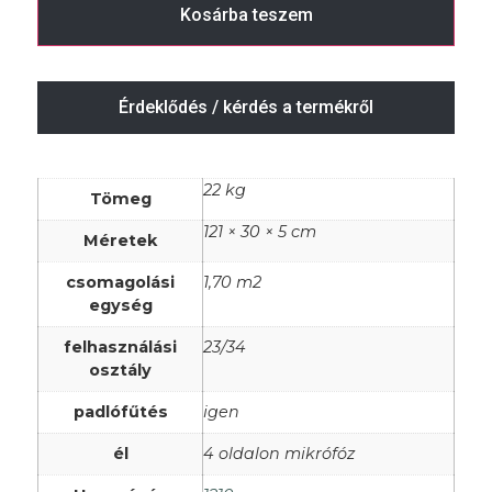
Kosárba teszem
Érdeklődés / kérdés a termékről
22 kg
Tömeg
121 × 30 × 5 cm
Méretek
csomagolási
1,70 m2
egység
felhasználási
23/34
osztály
padlófűtés
igen
él
4 oldalon mikrófóz