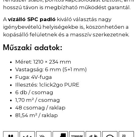
hosszú távon is megbízható működést garantál.
A
vízálló SPC padló
kiváló választás nagy
igénybevételű helyiségekbe is, köszönhetően a
kopásálló felületnek és a masszív szerkezetnek.
Műszaki adatok:
Méret: 1210 × 234 mm
Vastagság: 6 mm (5+1 mm)
Fuga: 4V-fuga
Illesztés: 1click2go PURE
6 db / csomag
1,70 m² / csomag
48 csomag / raklap
81,54 m² / raklap