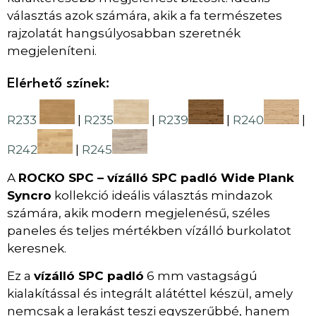
választás azok számára, akik a fa természetes
rajzolatát hangsúlyosabban szeretnék
megjeleníteni.
Elérhető színek:
R233
|
R235
|
R239
|
R240
|
R242
|
R245
A
ROCKO SPC – vízálló SPC padló Wide Plank
Syncro
kollekció ideális választás mindazok
számára, akik modern megjelenésű, széles
paneles és teljes mértékben vízálló burkolatot
keresnek.
Ez a
vízálló SPC padló
6 mm vastagságú
kialakítással és integrált alátéttel készül, amely
nemcsak a lerakást teszi egyszerűbbé, hanem