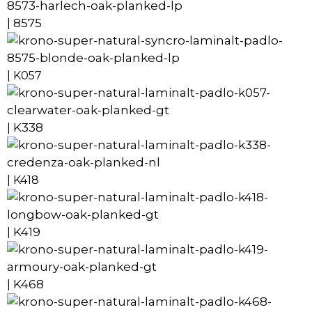
8575
|
| K057
K338
|
| K418
K419
|
K468
|