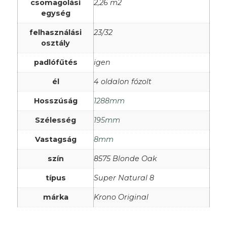
csomagolási
2,26 m2
egység
felhasználási
23/32
osztály
padlófűtés
igen
él
4 oldalon fózolt
Hosszúság
1288mm
Szélesség
195mm
Vastagság
8mm
szín
8575 Blonde Oak
típus
Super Natural 8
márka
Krono Original