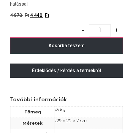
hatással.
4 870
Ft
4 440
Ft
-
+
Kosárba teszem
Érdeklődés / kérdés a termékről
További információk
15 kg
Tömeg
129 × 20 × 7 cm
Méretek