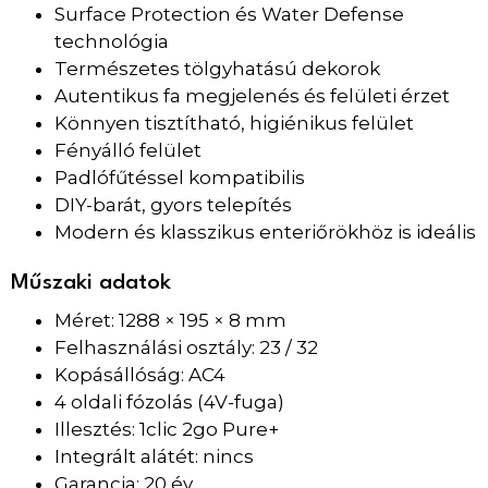
Surface Protection és Water Defense
technológia
Természetes tölgyhatású dekorok
Autentikus fa megjelenés és felületi érzet
Könnyen tisztítható, higiénikus felület
Fényálló felület
Padlófűtéssel kompatibilis
DIY-barát, gyors telepítés
Modern és klasszikus enteriőrökhöz is ideális
Műszaki adatok
Méret: 1288 × 195 × 8 mm
Felhasználási osztály: 23 / 32
Kopásállóság: AC4
4 oldali fózolás (4V-fuga)
Illesztés: 1clic 2go Pure+
Integrált alátét: nincs
Garancia: 20 év