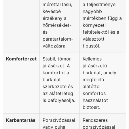
mérettartású,
a teljesítménye
kevésbé
nagyobb
érzékeny a
mértékben függ a
hőmérséklet-
környezeti
és
feltételektől és a
páratartalom-
választott
változásra.
típustól.
Komfortérzet
Stabil, tömör
Kellemes
járásérzet. A
járásérzetű
komfortot a
burkolat, amely
burkolat
megfelelő
szerkezete és
alátéttel
az alátétréteg
komfortos
is befolyásolja.
használatot
biztosít.
Karbantartás
Porszívózással
Rendszeres
vagy puha
porszívózással