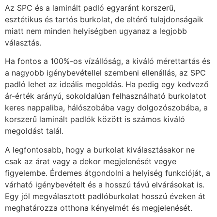
Az SPC és a laminált padló egyaránt korszerű,
esztétikus és tartós burkolat, de eltérő tulajdonságaik
miatt nem minden helyiségben ugyanaz a legjobb
választás.
Ha fontos a 100%-os vízállóság, a kiváló mérettartás és
a nagyobb igénybevétellel szembeni ellenállás, az SPC
padló lehet az ideális megoldás. Ha pedig egy kedvező
ár-érték arányú, sokoldalúan felhasználható burkolatot
keres nappaliba, hálószobába vagy dolgozószobába, a
korszerű laminált padlók között is számos kiváló
megoldást talál.
A legfontosabb, hogy a burkolat kiválasztásakor ne
csak az árat vagy a dekor megjelenését vegye
figyelembe. Érdemes átgondolni a helyiség funkcióját, a
várható igénybevételt és a hosszú távú elvárásokat is.
Egy jól megválasztott padlóburkolat hosszú éveken át
meghatározza otthona kényelmét és megjelenését.