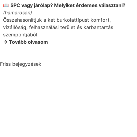
📖 SPC vagy járólap? Melyiket érdemes választani?
(hamarosan)
Összehasonlítjuk a két burkolattípust komfort,
vízállóság, felhasználási terület és karbantartás
szempontjából.
→ Tovább olvasom
Friss bejegyzések
június 19, 2026
SPC vagy járólap? Melyiket érdemes
választani?
SPC vagy járólap? Bemutatjuk a két burkolattípus