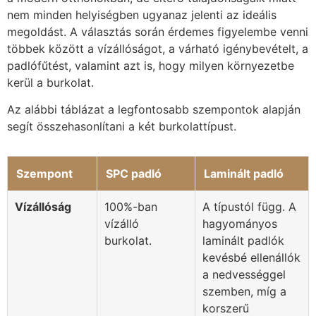
nem minden helyiségben ugyanaz jelenti az ideális
megoldást. A választás során érdemes figyelembe venni
többek között a vízállóságot, a várható igénybevételt, a
padlófűtést, valamint azt is, hogy milyen környezetbe
kerül a burkolat.
Az alábbi táblázat a legfontosabb szempontok alapján
segít összehasonlítani a két burkolattípust.
Szempont
SPC padló
Laminált padló
Vízállóság
100%-ban
A típustól függ. A
vízálló
hagyományos
burkolat.
laminált padlók
kevésbé ellenállók
a nedvességgel
szemben, míg a
korszerű