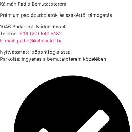
Kálmán Padló Bemutatóterem
Prémium padlóburkolatok és szakértői támogatás
1046 Budapest, Nádor utca 4.
Telefon:
+36 (20) 549 5182
E-mail: padlo@kalmankft.hu
Nyitvatartás: időpontfoglalással
Parkolás: ingyenes a bemutatóterem közelében