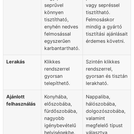
seprűvel
vagy sepréssel
könnyen
tisztítható.
tisztítható,
Felmosáskor
enyhén nedves
mindig a gyártó
felmosással
tisztítási ajánlásait
egyszerűen
érdemes követni.
karbantartható.
Lerakás
Klikkes
Szintén klikkes
rendszerrel
rendszerrel,
gyorsan
gyorsan és tisztán
telepíthető.
lerakható.
Ajánlott
Konyhába,
Nappaliba,
felhasználás
előszobába,
hálószobába,
fürdőszobába,
dolgozószobába,
nagyobb
valamint
igénybevételű
megfelelő típust
helyiségekbe.
választva