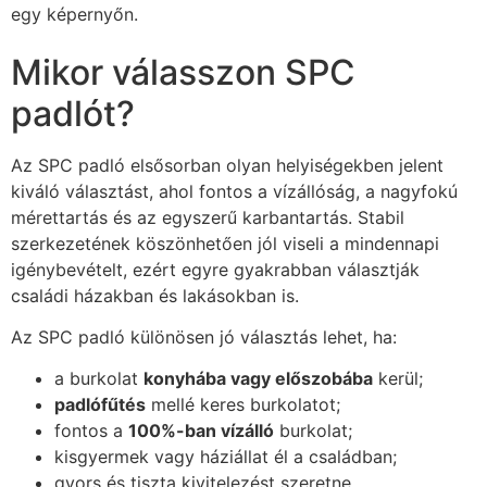
egy képernyőn.
Mikor válasszon SPC
padlót?
Az SPC padló elsősorban olyan helyiségekben jelent
kiváló választást, ahol fontos a vízállóság, a nagyfokú
mérettartás és az egyszerű karbantartás. Stabil
szerkezetének köszönhetően jól viseli a mindennapi
igénybevételt, ezért egyre gyakrabban választják
családi házakban és lakásokban is.
Az SPC padló különösen jó választás lehet, ha:
a burkolat
konyhába vagy előszobába
kerül;
padlófűtés
mellé keres burkolatot;
fontos a
100%-ban vízálló
burkolat;
kisgyermek vagy háziállat él a családban;
gyors és tiszta kivitelezést szeretne.