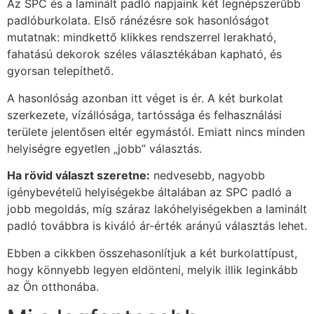
Az SPC és a laminált padló napjaink két legnépszerűbb
padlóburkolata. Első ránézésre sok hasonlóságot
mutatnak: mindkettő klikkes rendszerrel lerakható,
fahatású dekorok széles választékában kapható, és
gyorsan telepíthető.
A hasonlóság azonban itt véget is ér. A két burkolat
szerkezete, vízállósága, tartóssága és felhasználási
területe jelentősen eltér egymástól. Emiatt nincs minden
helyiségre egyetlen „jobb” választás.
Ha rövid választ szeretne:
nedvesebb, nagyobb
igénybevételű helyiségekbe általában az SPC padló a
jobb megoldás, míg száraz lakóhelyiségekben a laminált
padló továbbra is kiváló ár-érték arányú választás lehet.
Ebben a cikkben összehasonlítjuk a két burkolattípust,
hogy könnyebb legyen eldönteni, melyik illik leginkább
az Ön otthonába.