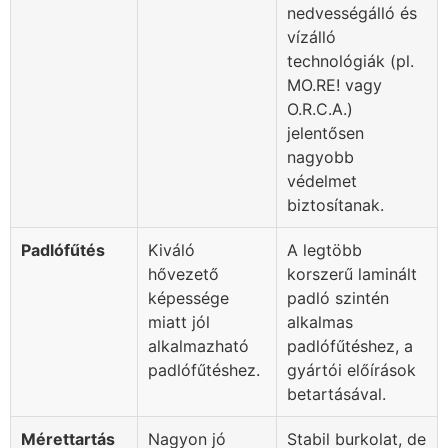
nedvességálló és
vízálló
technológiák (pl.
MO.RE! vagy
O.R.C.A.)
jelentősen
nagyobb
védelmet
biztosítanak.
Padlófűtés
Kiváló
A legtöbb
hővezető
korszerű laminált
képessége
padló szintén
miatt jól
alkalmas
alkalmazható
padlófűtéshez, a
padlófűtéshez.
gyártói előírások
betartásával.
Mérettartás
Nagyon jó
Stabil burkolat, de