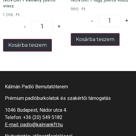
NOVORYT kemény javító
NOVORYT lágy javító viasz
viasz
990
Ft
1 016
Ft
-
+
-
+
Kosárba teszem
Kosárba teszem
Kálmán Padló Bemutatóterem
Prémium padlóburkolatok és szakértői támogatás
1046 Budapest, Nádor utca 4.
Telefon:
+36 (20) 549 5182
E-mail: padlo@kalmankft.hu