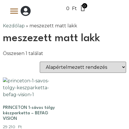
0
0
Ft
Kezdőlap
»
meszezett matt lakk
meszezett matt lakk
Összesen 1 találat
PRINCETON 1-sávos tölgy
készparketta – BEFAG
VISION
29 210
Ft