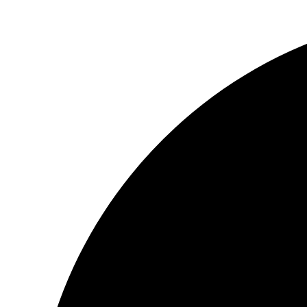
Ugrás
a
tartalomhoz